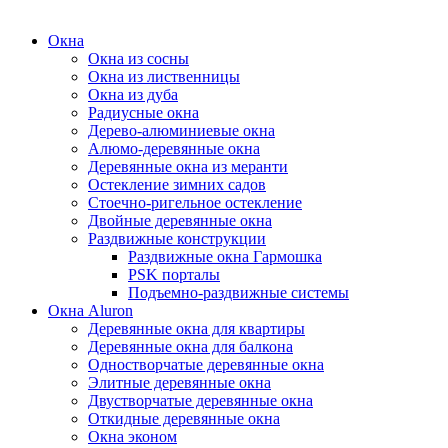
Окна
Окна из сосны
Окна из лиственницы
Окна из дуба
Радиусные окна
Дерево-алюминиевые окна
Алюмо-деревянные окна
Деревянные окна из меранти
Остекление зимних садов
Стоечно-ригельное остекление
Двойные деревянные окна
Раздвижные конструкции
Раздвижные окна Гармошка
PSK порталы
Подъемно-раздвижные системы
Окна Aluron
Деревянные окна для квартиры
Деревянные окна для балкона
Одностворчатые деревянные окна
Элитные деревянные окна
Двустворчатые деревянные окна
Откидные деревянные окна
Окна эконом