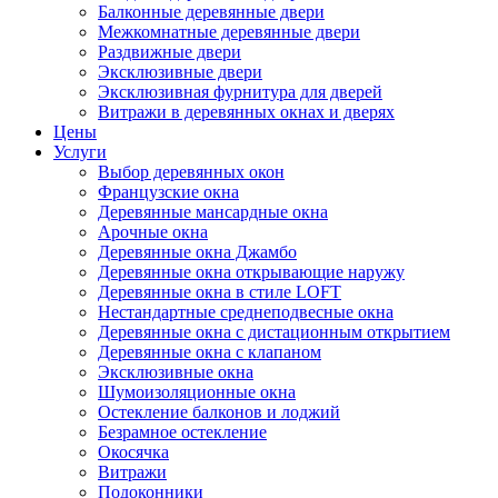
Балконные деревянные двери
Межкомнатные деревянные двери
Раздвижные двери
Эксклюзивные двери
Эксклюзивная фурнитура для дверей
Витражи в деревянных окнах и дверях
Цены
Услуги
Выбор деревянных окон
Французские окна
Деревянные мансардные окна
Арочные окна
Деревянные окна Джамбо
Деревянные окна открывающие наружу
Деревянные окна в стиле LOFT
Нестандартные среднеподвесные окна
Деревянные окна с дистационным открытием
Деревянные окна с клапаном
Эксклюзивные окна
Шумоизоляционные окна
Остекление балконов и лоджий
Безрамное остекление
Окосячка
Витражи
Подоконники