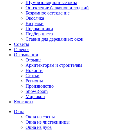
Шумоизоляционные окна
Остекление балконов и лоджий
Безрамное остекление
Окосячка
Витражи
Подоконники
Подбор цвета
Ставни для деревянных окон
Советы
Галерея
О компании
Отзывы
Архитекторам и строителям
Новости
Статьи
Регионы
Производство
ShowRoom
Мир окон
Контакты
Окна
Окна из сосны
Окна из лиственницы
Окна из дуба