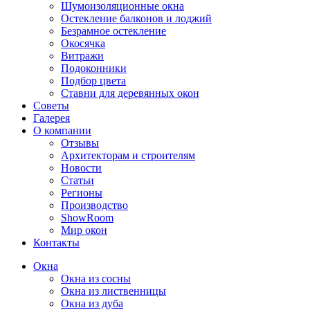
Шумоизоляционные окна
Остекление балконов и лоджий
Безрамное остекление
Окосячка
Витражи
Подоконники
Подбор цвета
Ставни для деревянных окон
Советы
Галерея
О компании
Отзывы
Архитекторам и строителям
Новости
Статьи
Регионы
Производство
ShowRoom
Мир окон
Контакты
Окна
Окна из сосны
Окна из лиственницы
Окна из дуба