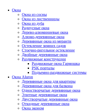
Окна
Окна из сосны
Окна из лиственницы
Окна из дуба
Радиусные окна
Дерево-алюминиевые окна
Алюмо-деревянные окна
Деревянные окна из меранти
Остекление зимних садов
Стоечно-ригельное остекление
Двойные деревянные окна
Раздвижные конструкции
Раздвижные окна Гармошка
PSK порталы
Подъемно-раздвижные системы
Окна Aluron
Деревянные окна для квартиры
Деревянные окна для балкона
Одностворчатые деревянные окна
Элитные деревянные окна
Двустворчатые деревянные окна
Откидные деревянные окна
Окна эконом