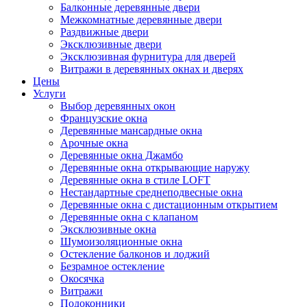
Балконные деревянные двери
Межкомнатные деревянные двери
Раздвижные двери
Эксклюзивные двери
Эксклюзивная фурнитура для дверей
Витражи в деревянных окнах и дверях
Цены
Услуги
Выбор деревянных окон
Французские окна
Деревянные мансардные окна
Арочные окна
Деревянные окна Джамбо
Деревянные окна открывающие наружу
Деревянные окна в стиле LOFT
Нестандартные среднеподвесные окна
Деревянные окна с дистационным открытием
Деревянные окна с клапаном
Эксклюзивные окна
Шумоизоляционные окна
Остекление балконов и лоджий
Безрамное остекление
Окосячка
Витражи
Подоконники