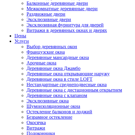
Балконные деревянные двери
Межкомнатные деревянные двери
Раздвижные двери
Эксклюзивные двери
Эксклюзивная фурнитура для дверей
Витражи в деревянных окнах и дверях
Цены
Услуги
Выбор деревянных окон
Французские окна
Деревянные мансардные окна
Арочные окна
Деревянные окна Джамбо
Деревянные окна открывающие наружу
Деревянные окна в стиле LOFT
Нестандартные среднеподвесные окна
Деревянные окна с дистационным открытием
Деревянные окна с клапаном
Эксклюзивные окна
Шумоизоляционные окна
Остекление балконов и лоджий
Безрамное остекление
Окосячка
Витражи
Подоконники