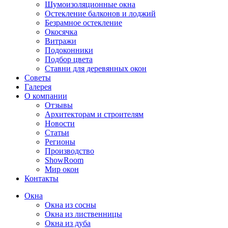
Шумоизоляционные окна
Остекление балконов и лоджий
Безрамное остекление
Окосячка
Витражи
Подоконники
Подбор цвета
Ставни для деревянных окон
Советы
Галерея
О компании
Отзывы
Архитекторам и строителям
Новости
Статьи
Регионы
Производство
ShowRoom
Мир окон
Контакты
Окна
Окна из сосны
Окна из лиственницы
Окна из дуба