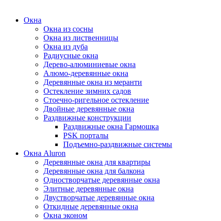
Окна
Окна из сосны
Окна из лиственницы
Окна из дуба
Радиусные окна
Дерево-алюминиевые окна
Алюмо-деревянные окна
Деревянные окна из меранти
Остекление зимних садов
Стоечно-ригельное остекление
Двойные деревянные окна
Раздвижные конструкции
Раздвижные окна Гармошка
PSK порталы
Подъемно-раздвижные системы
Окна Aluron
Деревянные окна для квартиры
Деревянные окна для балкона
Одностворчатые деревянные окна
Элитные деревянные окна
Двустворчатые деревянные окна
Откидные деревянные окна
Окна эконом