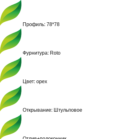
Профиль: 78*78
Фурнитура: Roto
Цвет: орех
Открывание: Штульповое
Отлив+подоконник