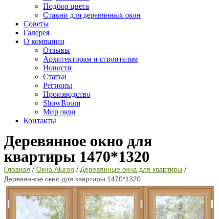
Подбор цвета
Ставни для деревянных окон
Советы
Галерея
О компании
Отзывы
Архитекторам и строителям
Новости
Статьи
Регионы
Производство
ShowRoom
Мир окон
Контакты
Деревянное окно для
квартиры 1470*1320
/
/
/
Главная
Окна Aluron
Деревянные окна для квартиры
Деревянное окно для квартиры 1470*1320