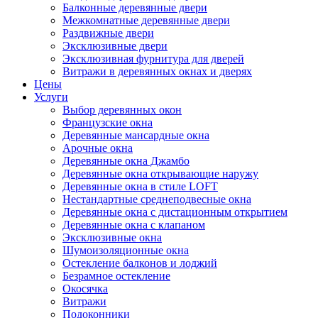
Балконные деревянные двери
Межкомнатные деревянные двери
Раздвижные двери
Эксклюзивные двери
Эксклюзивная фурнитура для дверей
Витражи в деревянных окнах и дверях
Цены
Услуги
Выбор деревянных окон
Французские окна
Деревянные мансардные окна
Арочные окна
Деревянные окна Джамбо
Деревянные окна открывающие наружу
Деревянные окна в стиле LOFT
Нестандартные среднеподвесные окна
Деревянные окна с дистационным открытием
Деревянные окна с клапаном
Эксклюзивные окна
Шумоизоляционные окна
Остекление балконов и лоджий
Безрамное остекление
Окосячка
Витражи
Подоконники