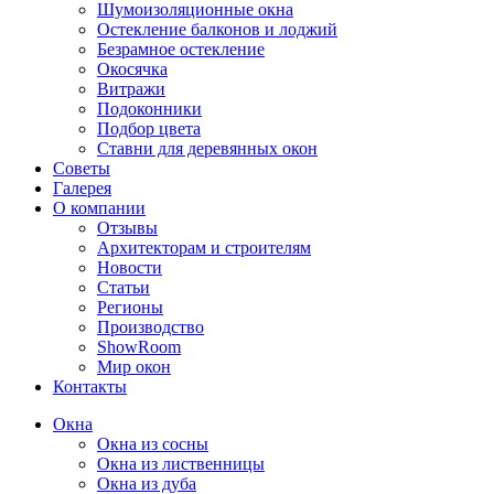
Шумоизоляционные окна
Остекление балконов и лоджий
Безрамное остекление
Окосячка
Витражи
Подоконники
Подбор цвета
Ставни для деревянных окон
Советы
Галерея
О компании
Отзывы
Архитекторам и строителям
Новости
Статьи
Регионы
Производство
ShowRoom
Мир окон
Контакты
Окна
Окна из сосны
Окна из лиственницы
Окна из дуба