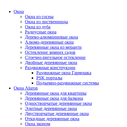
Окна
Окна из сосны
Окна из лиственницы
Окна из дуба
Радиусные окна
Дерево-алюминиевые окна
Алюмо-деревянные окна
Деревянные окна из меранти
Остекление зимних садов
Стоечно-ригельное остекление
Двойные деревянные окна
Раздвижные конструкции
Раздвижные окна Гармошка
PSK порталы
Подъемно-раздвижные системы
Окна Aluron
Деревянные окна для квартиры
Деревянные окна для балкона
Одностворчатые деревянные окна
Элитные деревянные окна
Двустворчатые деревянные окна
Откидные деревянные окна
Окна эконом