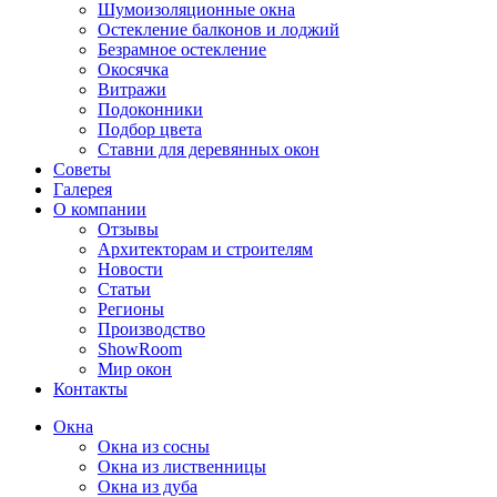
Шумоизоляционные окна
Остекление балконов и лоджий
Безрамное остекление
Окосячка
Витражи
Подоконники
Подбор цвета
Ставни для деревянных окон
Советы
Галерея
О компании
Отзывы
Архитекторам и строителям
Новости
Статьи
Регионы
Производство
ShowRoom
Мир окон
Контакты
Окна
Окна из сосны
Окна из лиственницы
Окна из дуба