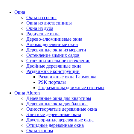
Окна
Окна из сосны
Окна из лиственницы
Окна из дуба
Радиусные окна
Дерево-алюминиевые окна
Алюмо-деревянные окна
Деревянные окна из меранти
Остекление зимних садов
Стоечно-ригельное остекление
Двойные деревянные окна
Раздвижные конструкции
Раздвижные окна Гармошка
PSK порталы
Подъемно-раздвижные системы
Окна Aluron
Деревянные окна для квартиры
Деревянные окна для балкона
Одностворчатые деревянные окна
Элитные деревянные окна
Двустворчатые деревянные окна
Откидные деревянные окна
Окна эконом