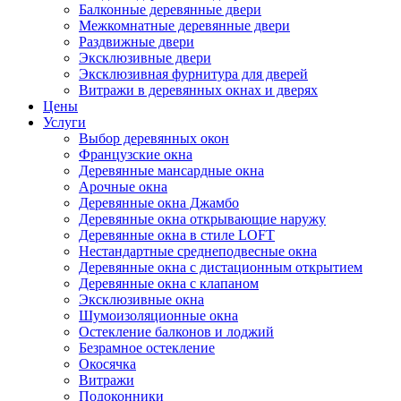
Балконные деревянные двери
Межкомнатные деревянные двери
Раздвижные двери
Эксклюзивные двери
Эксклюзивная фурнитура для дверей
Витражи в деревянных окнах и дверях
Цены
Услуги
Выбор деревянных окон
Французские окна
Деревянные мансардные окна
Арочные окна
Деревянные окна Джамбо
Деревянные окна открывающие наружу
Деревянные окна в стиле LOFT
Нестандартные среднеподвесные окна
Деревянные окна с дистационным открытием
Деревянные окна с клапаном
Эксклюзивные окна
Шумоизоляционные окна
Остекление балконов и лоджий
Безрамное остекление
Окосячка
Витражи
Подоконники