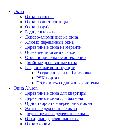
Окна
Окна из сосны
Окна из лиственницы
Окна из дуба
Радиусные окна
Дерево-алюминиевые окна
Алюмо-деревянные окна
Деревянные окна из меранти
Остекление зимних садов
Стоечно-ригельное остекление
Двойные деревянные окна
Раздвижные конструкции
Раздвижные окна Гармошка
PSK порталы
Подъемно-раздвижные системы
Окна Aluron
Деревянные окна для квартиры
Деревянные окна для балкона
Одностворчатые деревянные окна
Элитные деревянные окна
Двустворчатые деревянные окна
Откидные деревянные окна
Окна эконом