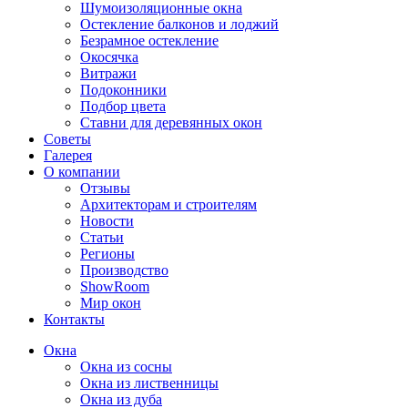
Шумоизоляционные окна
Остекление балконов и лоджий
Безрамное остекление
Окосячка
Витражи
Подоконники
Подбор цвета
Ставни для деревянных окон
Советы
Галерея
О компании
Отзывы
Архитекторам и строителям
Новости
Статьи
Регионы
Производство
ShowRoom
Мир окон
Контакты
Окна
Окна из сосны
Окна из лиственницы
Окна из дуба