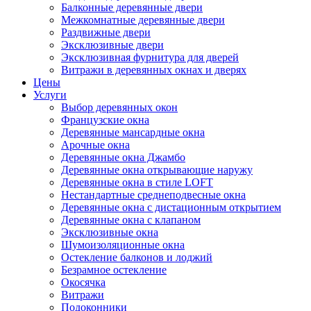
Балконные деревянные двери
Межкомнатные деревянные двери
Раздвижные двери
Эксклюзивные двери
Эксклюзивная фурнитура для дверей
Витражи в деревянных окнах и дверях
Цены
Услуги
Выбор деревянных окон
Французские окна
Деревянные мансардные окна
Арочные окна
Деревянные окна Джамбо
Деревянные окна открывающие наружу
Деревянные окна в стиле LOFT
Нестандартные среднеподвесные окна
Деревянные окна с дистационным открытием
Деревянные окна с клапаном
Эксклюзивные окна
Шумоизоляционные окна
Остекление балконов и лоджий
Безрамное остекление
Окосячка
Витражи
Подоконники