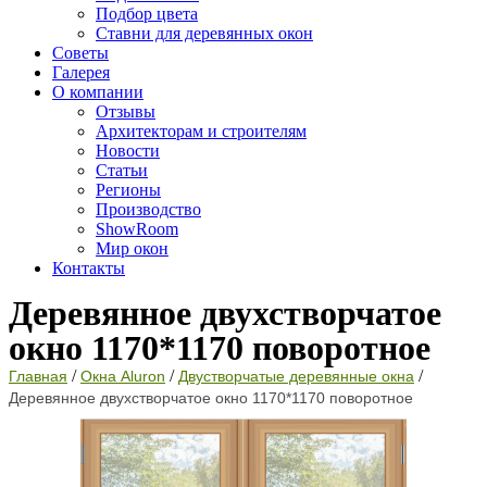
Подбор цвета
Ставни для деревянных окон
Советы
Галерея
О компании
Отзывы
Архитекторам и строителям
Новости
Статьи
Регионы
Производство
ShowRoom
Мир окон
Контакты
Деревянное двухстворчатое
окно 1170*1170 поворотное
/
/
/
Главная
Окна Aluron
Двустворчатые деревянные окна
Деревянное двухстворчатое окно 1170*1170 поворотное